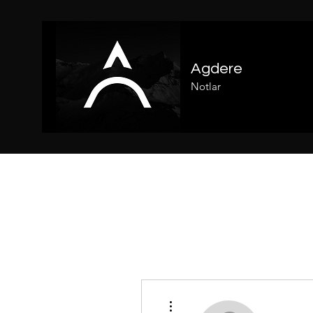
Agdere
Notlar
Diğer Eylemler