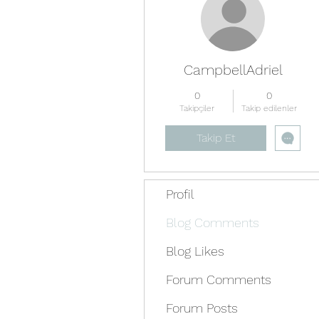
CampbellAdriel
0
0
Takipçiler
Takip edilenler
Takip Et
Profil
Blog Comments
Blog Likes
Forum Comments
Forum Posts